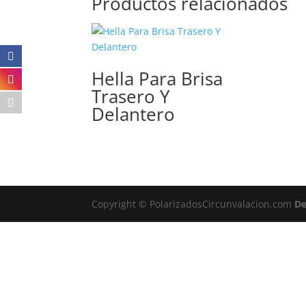
Productos relacionados
Hella Para Brisa
Trasero Y
Delantero
Copyright © PolarizadosCircunvalacion.com
De