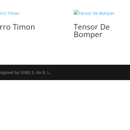
rro Timon
Tensor De
Bomper
signed by SIMS S. de R. L.